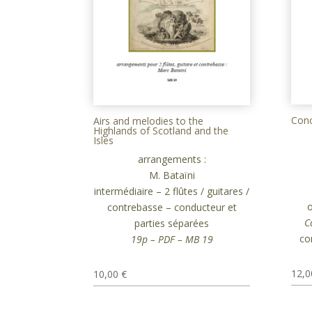
Conc
Airs and melodies to the
Highlands of Scotland and the
Isles
arrangements :
M. Bataïni
intermédiaire – 2 flûtes / guitares /
o
contrebasse – conducteur et
C
parties séparées
co
19p – PDF – MB 19
12,
10,00
€