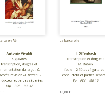
La barcarolle
erto en Ré
J. Offenbach
Antonio Vivaldi
transcription et doigtés :
4 guitares
M. Bataïni
transcription, doigtés et
facile – 2 flûtes /4 guitares
rnementation du largo :
O.
conducteur et parties sépar
acérès
révision
M. Bataïni
–
8p – PDF – MB 16
nducteur et parties séparées
15p – PDF – MB 42
10,00
€
00
€