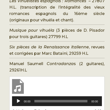
Les Vihuélistes espagnols : Romances
– 27807
H.L. (transcription de l’intégralité des vieux
romances espagnols du 16ème siècle
(originaux pour vihuéla et chant).
Musique pour
vihuéla
(3 pièces de D. Pisador
pour trois guitares) 27799 H.L
Six pièces de la Renaissance italienne
, revues
et corrigées par Marc Bataïni, 29259 H.L
Manuel Saumell
Contradanza
s (2 guitares),
29261H.L
Lecteur
00:00
00:00
audio