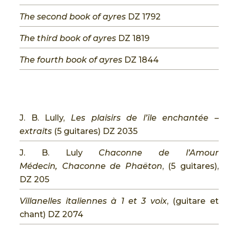
The second book of ayres
DZ 1792
The third book of ayres
DZ 1819
The fourth book of ayres
DZ 1844
J. B. Lully,
Les plaisirs de l’île enchantée –
extraits
(5 guitares) DZ 2035
J. B. Luly
Chaconne de l’Amour
Médecin, Chaconne de Phaëton
, (5 guitares),
DZ 205
Villanelles italiennes à 1 et 3 voix
, (guitare et
chant) DZ 2074