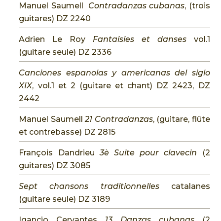
Manuel Saumell
Contradanzas cubanas
, (trois
guitares) DZ 2240
Adrien Le Roy
Fantaisies et danses
vol.1
(guitare seule) DZ 2336
Canciones espanolas y americanas del siglo
XIX
, vol.1 et 2 (guitare et chant) DZ 2423, DZ
2442
Manuel Saumell
21 Contradanzas
, (guitare, flûte
et contrebasse) DZ 2815
François Dandrieu
3è Suite pour clavecin
(2
guitares) DZ 3085
Sept chansons traditionnelles
catalanes
(guitare seule) DZ 3189
Igancio Cervantes
13 Danzas cubanas
(2